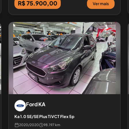
R$ 75.900,00
Ver mais
Ford
KA
Ka 1.0 SE/SE Plus TiVCT Flex 5p
2020
/
2020
98.197 km