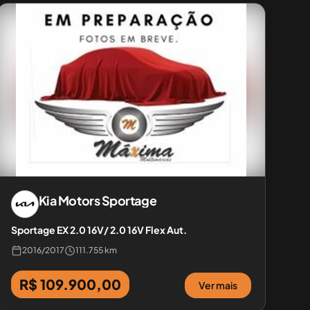
Kia Motors
Sportage
Sportage EX 2.0 16V/ 2.0 16V Flex Aut.
2016
/
2017
111.755 km
R$ 109.900,00
Ver mais