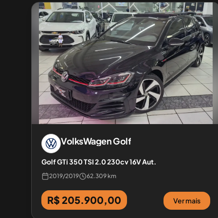
VolksWagen
Golf
Golf GTi 350 TSI 2.0 230cv 16V Aut.
2019
/
2019
62.309 km
R$ 205.900,00
Ver mais