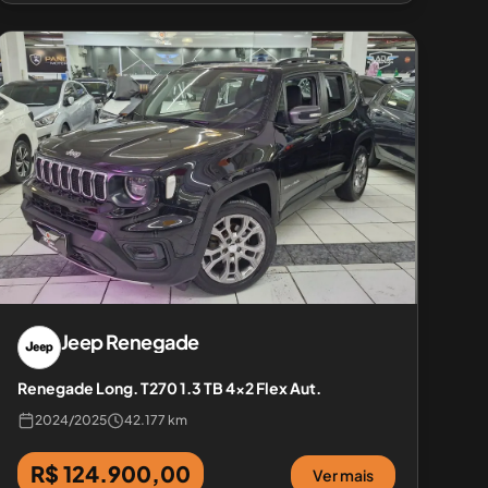
Jeep
Renegade
Renegade Long. T270 1.3 TB 4x2 Flex Aut.
2024
/
2025
42.177 km
R$ 124.900,00
Ver mais