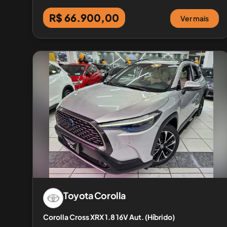
R$ 66.900,00
Ver mais
Toyota
Corolla
Corolla Cross XRX 1.8 16V Aut. (Híbrido)