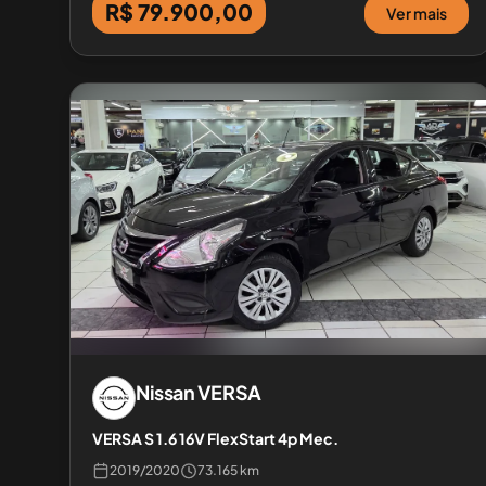
R$ 79.900,00
Ver mais
Nissan
VERSA
VERSA S 1.6 16V FlexStart 4p Mec.
2019
/
2020
73.165 km