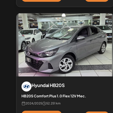
Hyundai
HB20S
HB20S Comfort Plus 1.0 Flex 12V Mec.
2024
/
2025
52.251 km