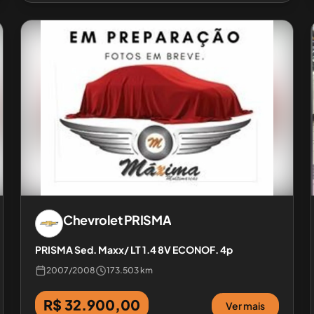
Chevrolet
PRISMA
PRISMA Sed. Maxx/ LT 1.4 8V ECONOF. 4p
2007
/
2008
173.503 km
R$ 32.900,00
Ver mais