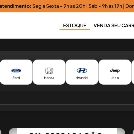
 atendimento:
Seg a Sexta - 9h as 20h | Sab - 9h as 19h | Do
ESTOQUE
VENDA SEU CAR
Ford
Honda
Hyundai
Jeep