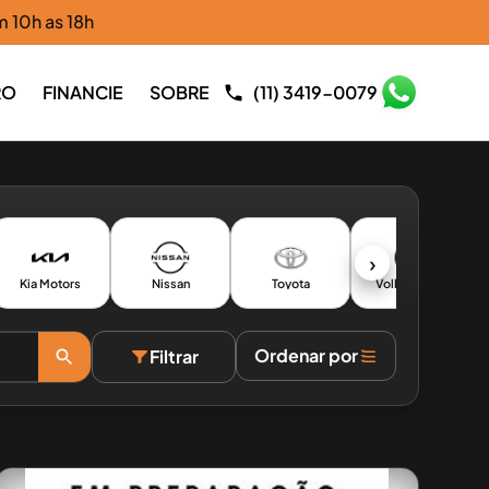
m 10h as 18h
RO
FINANCIE
SOBRE
(11) 3419-0079
›
Kia Motors
Nissan
Toyota
Volkswagen
Ordenar por
Filtrar