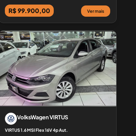
R$ 99.900,00
Ver mais
VolksWagen
VIRTUS
VIRTUS 1.6 MSI Flex 16V 4p Aut.