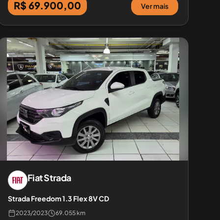
R$ 69.900,00
Ver mais
Fiat
Strada
Strada Freedom 1.3 Flex 8V CD
2023
/
2023
69.055 km