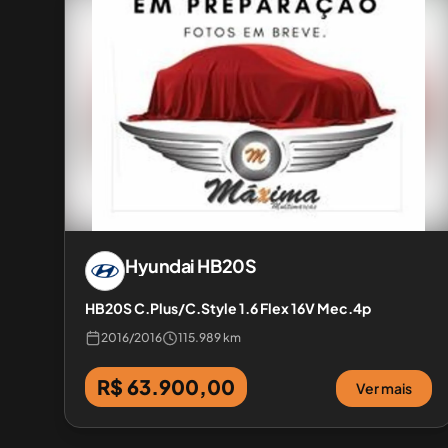
Hyundai
HB20S
HB20S C.Plus/C.Style 1.6 Flex 16V Mec.4p
2016
/
2016
115.989 km
R$ 63.900,00
Ver mais