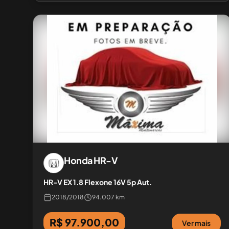
Honda
HR-V
HR-V EX 1.8 Flexone 16V 5p Aut.
2018
/
2018
94.007 km
R$ 97.900,00
Ver mais