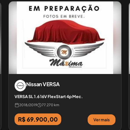
Nissan
VERSA
VERSA SL 1.6 16V FlexStart 4p Mec.
2018
/
2019
77.270 km
R$ 69.900,00
Ver mais