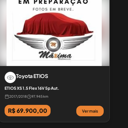
Toyota
ETIOS
ETIOS XS 1.5 Flex 16V 5p Aut.
2017
/
2018
97.945 km
R$ 69.900,00
Ver mais