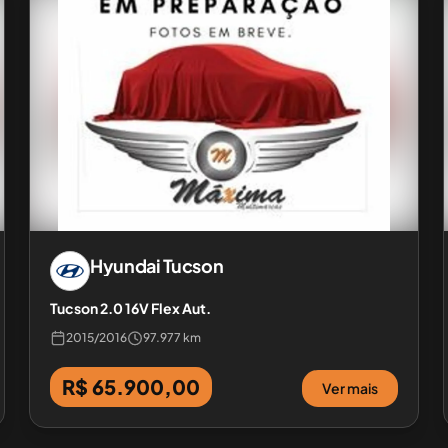
Hyundai
Tucson
Tucson 2.0 16V Flex Aut.
2015
/
2016
97.977 km
R$ 65.900,00
Ver mais