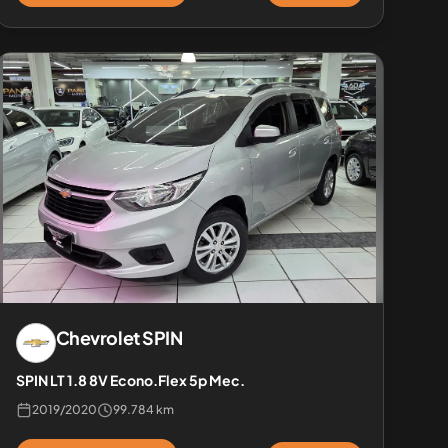
Chevrolet
SPIN
SPIN LT 1.8 8V Econo.Flex 5p Mec.
2019
/
2020
99.784 km